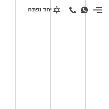
יחד נְפַתֵּחַ