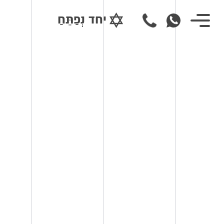
יחד נְפַתֵּחַ