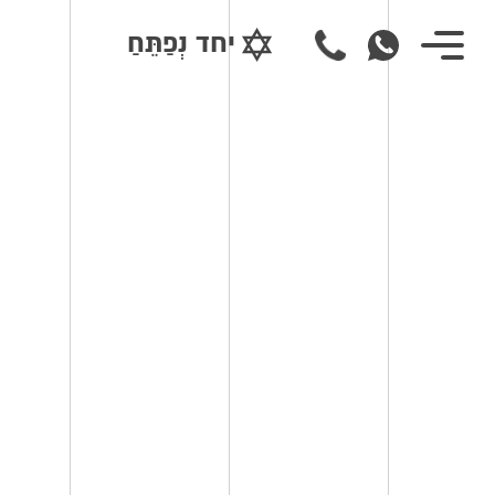
יחד נְפַתֵּחַ