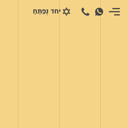
יחד נְפַתֵּחַ